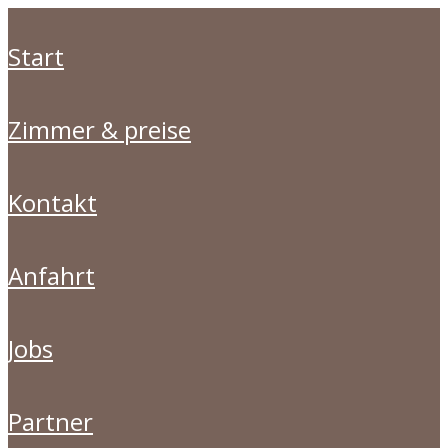
start
zimmer & preise
kontakt
anfahrt
jobs
partner